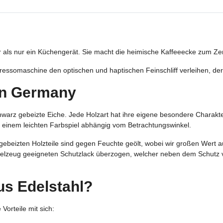
r als nur ein Küchengerät. Sie macht die heimische Kaffeeecke zum Ze
essomaschine den optischen und haptischen Feinschliff verleihen, der
in Germany
hwarz gebeizte Eiche. Jede Holzart hat ihre eigene besondere Charakte
t einem leichten Farbspiel abhängig vom Betrachtungswinkel.
gebeizten Holzteile sind gegen Feuchte geölt, wobei wir großen Wert au
spielzeug geeigneten Schutzlack überzogen, welcher neben dem Schutz 
us Edelstahl?
Vorteile mit sich: