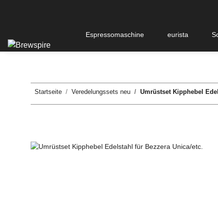
Espressomaschine
eurista
S
Startseite
Veredelungssets neu
Umrüstset Kipphebel Edels