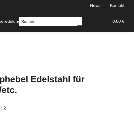
News
Kontakt
Veredelungssets neu
Zubehoer
Ersatzteile
0,00 €
phebel Edelstahl für
etc.
_H2