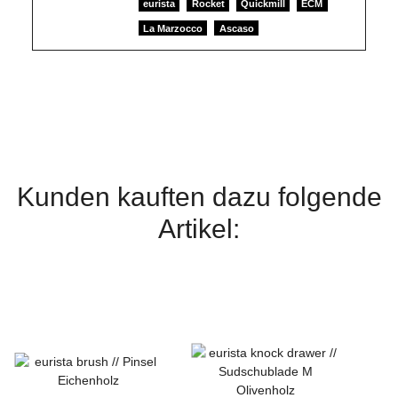
eurista
Rocket
Quickmill
ECM
La Marzocco
Ascaso
Kunden kauften dazu folgende
Artikel: