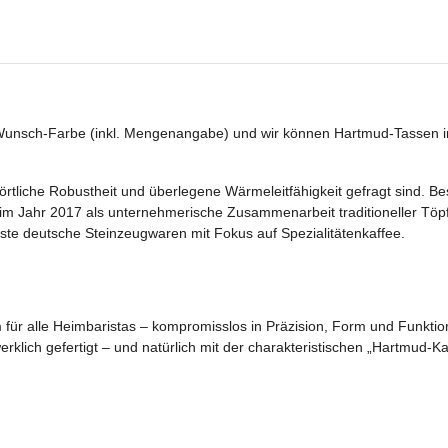
unsch-Farbe (inkl. Mengenangabe) und wir können Hartmud-Tassen indi
örtliche Robustheit und überlegene Wärmeleitfähigkeit gefragt sind. B
im Jahr 2017 als unternehmerische Zusammenarbeit traditioneller Töpf
uste deutsche Steinzeugwaren mit Fokus auf Spezialitätenkaffee.
ür alle Heimbaristas – kompromisslos in Präzision, Form und Funktion. 
rklich gefertigt – und natürlich mit der charakteristischen „Hartmud-K