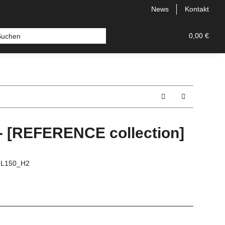
News
Kontakt
Veredelungssets neu
Zubehoer
Ersatzteile
0,00 €
- [REFERENCE collection]
-L150_H2