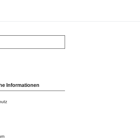
he Informationen
hutz
um