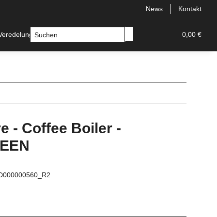
News
Kontakt
Veredelungssets neu
Zubehoer
Ersatzteile
0,00 €
e - Coffee Boiler -
EEN
D000000560_R2