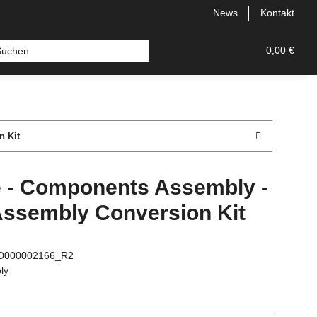
News
Kontakt
Veredelungssets neu
Zubehoer
Ersatzteile
0,00 €
n Kit
re - Components Assembly -
Assembly Conversion Kit
D000002166_R2
ly