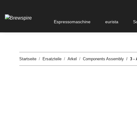
Espressomaschine
eurista
S
Startseite
Ersatzteile
Arkel
Components Assembly
3 -